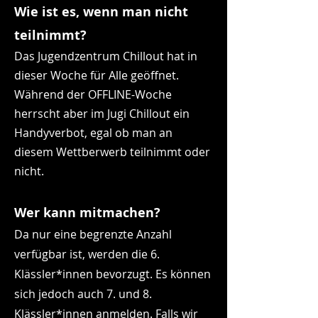
Wie ist es, wenn man nich
t
teilnimmt?
Das Jugendzentrum Chillout hat in
dieser Woche für Alle geöffnet.
W
ährend der OFFLINE-Woche
herrscht aber im Jugi Chillout ein
Handyverbot, egal ob man an
diesem Wettberwerb teilnimmt oder
nicht.
Wer kann mit
machen?
Da nur eine begrenzte Anzahl
verfügbar ist, werden
die
6.
Klässler*inne
n bevorzugt. Es können
sic
h jedoch auch 7. und 8.
Klässler
*innen
anmelden.
Falls wir